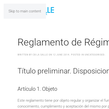
Skip to main content
Reglamento de Régim
WRITTEN BY CB LA SALLE ON
12 JUNE 2014
. POSTED IN UNCATEGORISED.
Título preliminar. Disposici
Artículo 1. Objeto
Este reglamento tiene por objeto regular y organizar el fu
conocimiento, cumplimiento y aceptación del mismo por par