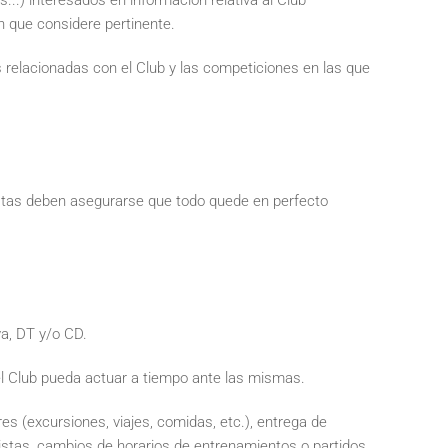
...) interesados en información relativa al Club
ón que considere pertinente.
relacionadas con el Club y las competiciones en las que
s estas deben asegurarse que todo quede en perfecto
va, DT y/o CD.
e el Club pueda actuar a tiempo ante las mismas.
es (excursiones, viajes, comidas, etc.), entrega de
istas, cambios de horarios de entrenamientos o partidos,