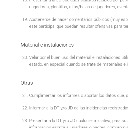
Presentar a la JD cualquier solicitud recibida por pa
(jugadores, plantillas, altas/bajas de jugadores, even
Abstenerse de hacer comentarios públicos (muy espec
este participa, que puedan resultar ofensivas para te
Material e instalaciones
Velar por el buen uso del material e instalaciones ut
estado, en especial cuando se trate de materiales e i
Otras
Cumplimentar los informes o aportar los datos que, so
Informar a la DT y/o JD de las incidencias registrada
Presentar a la DT y/o JD cualquier iniciativa, para s
información escrita a jugadores o padres, compromiso