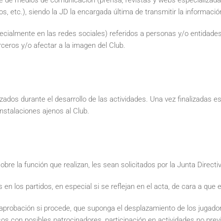
rte de medios de comunicación (prensa, revistas y webs especializadas
tos, etc.), siendo la JD la encargada última de transmitir la informaci
ialmente en las redes sociales) referidos a personas y/o entidades 
rceros y/o afectar a la imagen del Club.
ilizados durante el desarrollo de las actividades. Una vez finalizada
nstalaciones ajenos al Club.
bre la función que realizan, les sean solicitados por la Junta Directi
s en los partidos, en especial si se reflejan en el acta, de cara a qu
u aprobación si procede, que suponga el desplazamiento de los jugador
s con posibles patrocinadores, participación en actividades no prev