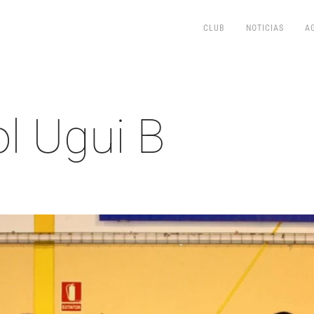
CLUB
NOTICIAS
A
l Ugui B