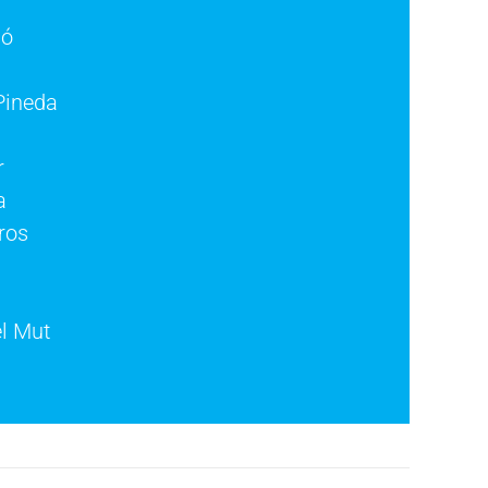
ló
Pineda
r
a
ros
l Mut