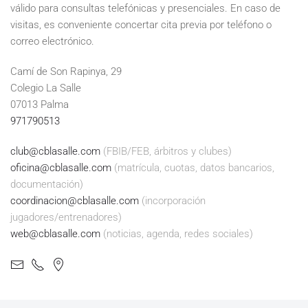
válido para consultas telefónicas y presenciales. En caso de
visitas, es conveniente concertar cita previa por teléfono o
correo electrónico.
Camí de Son Rapinya, 29
Colegio La Salle
07013 Palma
971790513
club@cblasalle.com
(FBIB/FEB, árbitros y clubes)
oficina@cblasalle.com
(matrícula, cuotas, datos bancarios,
documentación)
coordinacion@cblasalle.com
(incorporación
jugadores/entrenadores)
web@cblasalle.com
(noticias, agenda, redes sociales)