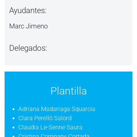
Ayudantes:
Marc Jimeno
Delegados:
Plantilla
Adriana Madariaga Squarcia
Clara Perelló Salord
Claudia Le-Senne Saura
Cristina Company Cortada