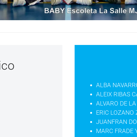
ico
ALBA NAVARR
ALEIX RIBAS 
ALVARO DE LA
ERIC LOZANO
JUANFRAN DO
MARC FRADE 