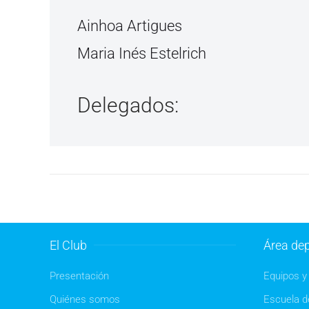
Ainhoa Artigues
Maria Inés Estelrich
Delegados:
El Club
Área dep
Presentación
Equipos y 
Quiénes somos
Escuela de