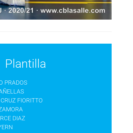
Plantilla
O PRADOS
CAÑELLAS
 CRUZ FIORITTO
 ZAMORA
RCE DIAZ
YERN