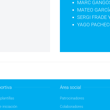
MARC GANGO
MATEO GARCÍ
SERGI FRADE 
YAGO PACHE
ortiva
Área social
plantillas
Patrocinadores
 iniciación
Colaboradores