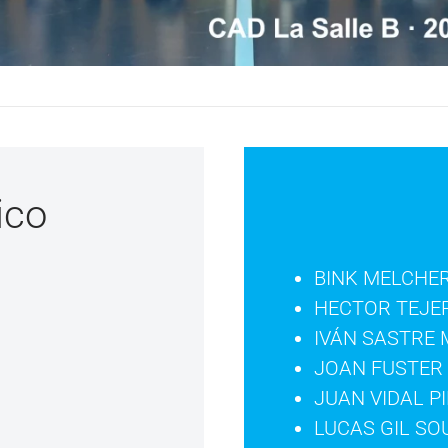
ico
BINK MELCHE
HECTOR TEJE
IVÁN SASTRE
JOAN FUSTER
JUAN VIDAL P
LUCAS GIL SO