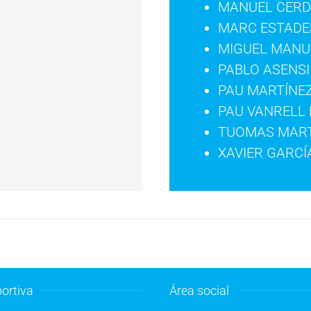
MANUEL CERD
MARC ESTADE
MIGUEL MANU
PABLO ASENSI
PAU MARTÍNE
PAU VANRELL
TUOMAS MART
XAVIER GARCÍ
ortiva
Área social