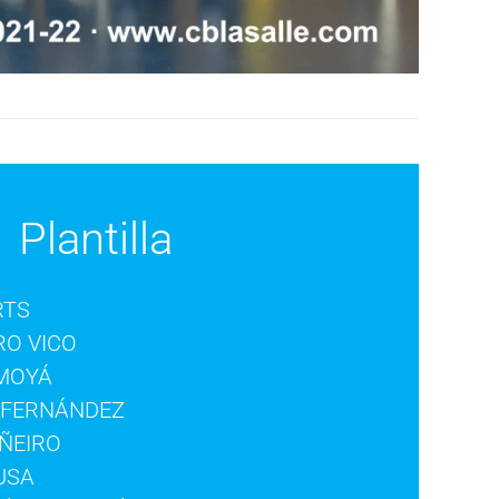
Plantilla
RTS
RO VICO
 MOYÁ
 FERNÁNDEZ
IÑEIRO
USA