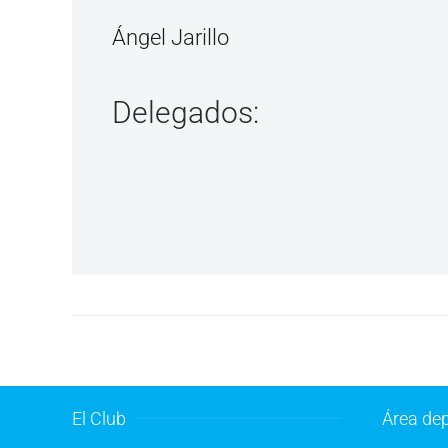
Ángel Jarillo
Delegados:
El Club
Área dep