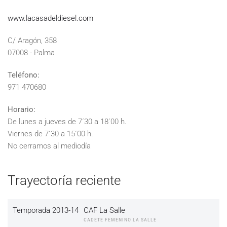
www.lacasadeldiesel.com
C/ Aragón, 358
07008 - Palma
Teléfono:
971 470680
Horario:
De lunes a jueves de 7´30 a 18´00 h.
Viernes de 7´30 a 15´00 h.
No cerramos al mediodía
Trayectoría reciente
Temporada 2013-14
CAF La Salle
CADETE FEMENINO LA SALLE