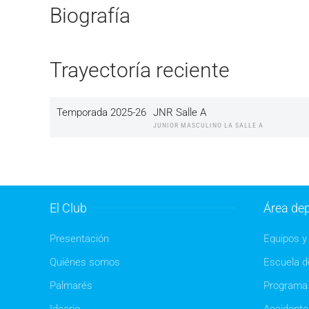
Biografía
Trayectoría reciente
Temporada 2025-26
JNR Salle A
JUNIOR MASCULINO LA SALLE A
El Club
Área dep
Presentación
Equipos y 
Quiénes somos
Escuela de
Palmarés
Programa 