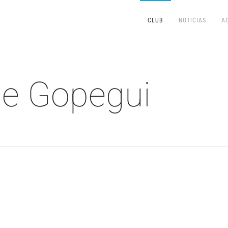
CLUB
NOTICIAS
A
de Gopegui