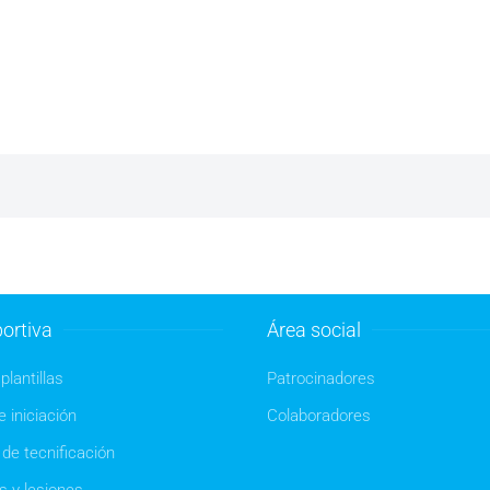
ortiva
Área social
plantillas
Patrocinadores
 iniciación
Colaboradores
de tecnificación