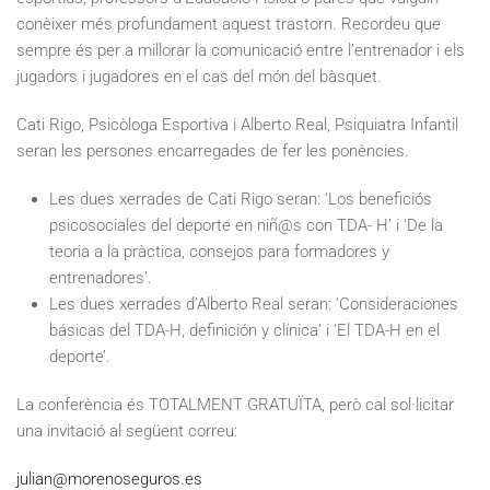
conèixer més profundament aquest trastorn. Recordeu que
sempre és per a millorar la comunicació entre l’entrenador i els
jugadors i jugadores en el cas del món del bàsquet.
Cati Rigo, Psicòloga Esportiva i Alberto Real, Psiquiatra Infantil
seran les persones encarregades de fer les ponències.
Les dues xerrades de Cati Rigo seran: ‘Los beneficiós
psicosociales del deporte en niñ@s con TDA- H’ i ‘De la
teoria a la pràctica, consejos para formadores y
entrenadores’.
Les dues xerrades d’Alberto Real seran: ‘Consideraciones
básicas del TDA-H, definición y clínica’ i ‘El TDA-H en el
deporte’.
La conferència és TOTALMENT GRATUÏTA, però cal sol·licitar
una invitació al següent correu:
julian@morenoseguros.es