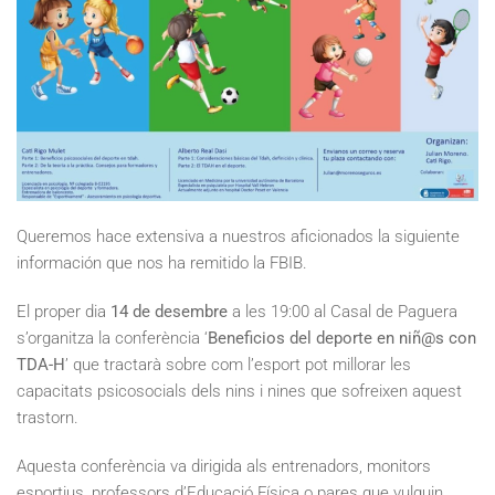
Queremos hace extensiva a nuestros aficionados la siguiente
información que nos ha remitido la FBIB.
El proper dia
14 de desembre
a les 19:00 al Casal de Paguera
s’organitza la conferència ‘
Beneficios del deporte en niñ@s con
TDA-H
’ que tractarà sobre com l’esport pot millorar les
capacitats psicosocials dels nins i nines que sofreixen aquest
trastorn.
Aquesta conferència va dirigida als entrenadors, monitors
esportius, professors d’Educació Física o pares que vulguin