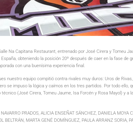
alle Na Capitana Restaurant, entrenado por José Cirera y Tomeu Ja
 España, obteniendo la posición 20º después de caer en la fase de g
porada con una buenísima experiencia final.
ues nuestro equipo compitió contra rivales muy duros: Uros de Rivas
o se impuso la lógica y caímos en los tres partidos. Por todo ello, q
o técnico (José Cirera, Tomeu Jaume, Isa Forcén y Rosa Mayol) y a l
 NAVARRO PRADOS, ALICIA ENSEÑAT SÁNCHEZ, DANIELA MOYA C
OL BELTRÁN, MARTA GENÉ DOMÍNGUEZ, PAULA ARRANZ SORIA, PA