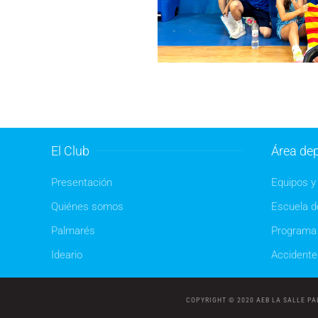
El Club
Área dep
Presentación
Equipos y 
Quiénes somos
Escuela de
Palmarés
Programa 
Ideario
Accidente
COPYRIGHT © 2020 AEB LA SALLE P