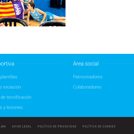
ortiva
Área social
plantillas
Patrocinadores
 iniciación
Colaboradores
de tecnificación
s y lesiones
ALMA
AVISO LEGAL
POLÍTICA DE PRIVACIDAD
POLÍTICA DE COOKIES