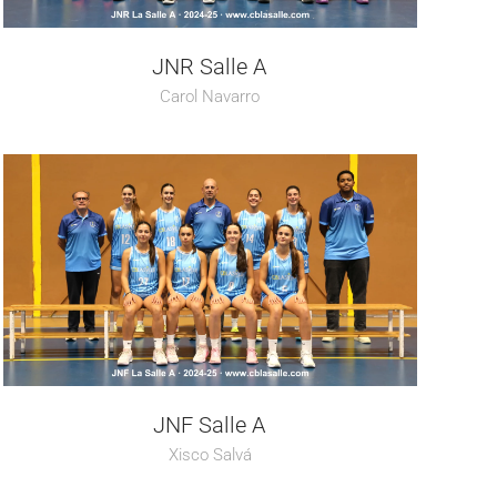
JNR Salle A
Carol Navarro
JNF Salle A
Xisco Salvá