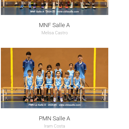
MNF Salle A
Melisa Castro
PMN Salle A
Iram Costa