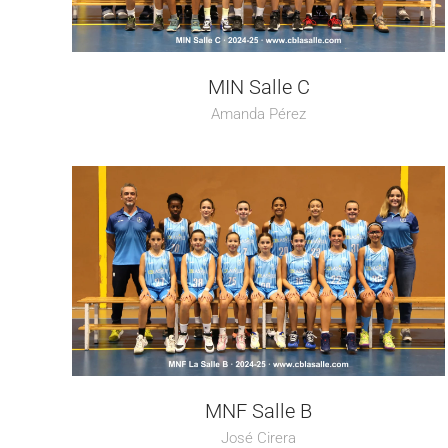
MIN Salle C
Amanda Pérez
MNF Salle B
José Cirera