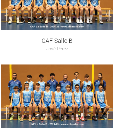
CAF Salle B
José Pérez