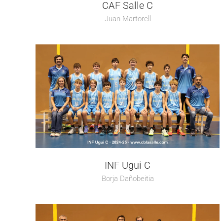
CAF Salle C
Juan Martorell
INF Ugui C
Borja Dañobeitia