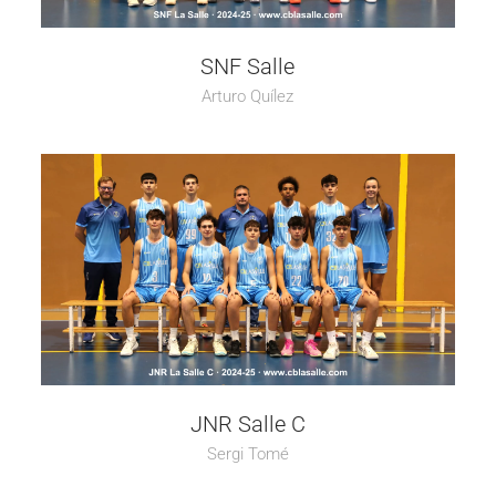
SNF Salle
Arturo Quílez
JNR Salle C
Sergi Tomé