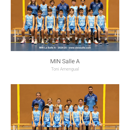
MIN Salle A
Toni Amengual