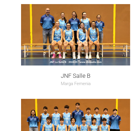
JNF Salle B
Marga Femenia