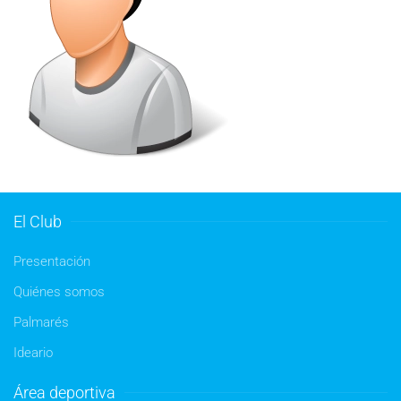
El Club
Presentación
Quiénes somos
Palmarés
Ideario
Área deportiva