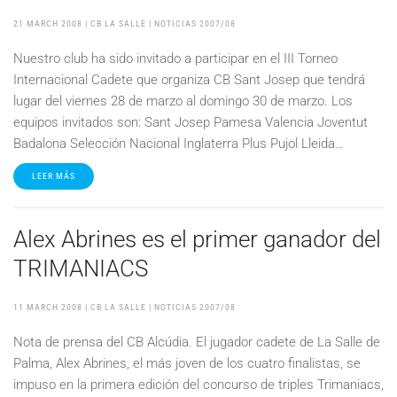
21 MARCH 2008
| CB LA SALLE |
NOTICIAS 2007/08
Nuestro club ha sido invitado a participar en el III Torneo
Internacional Cadete que organiza CB Sant Josep que tendrá
lugar del viernes 28 de marzo al domingo 30 de marzo. Los
equipos invitados son: Sant Josep Pamesa Valencia Joventut
Badalona Selección Nacional Inglaterra Plus Pujol Lleida…
LEER MÁS
Alex Abrines es el primer ganador del
TRIMANIACS
11 MARCH 2008
| CB LA SALLE |
NOTICIAS 2007/08
Nota de prensa del CB Alcúdia. El jugador cadete de La Salle de
Palma, Alex Abrines, el más joven de los cuatro finalistas, se
impuso en la primera edición del concurso de triples Trimaniacs,