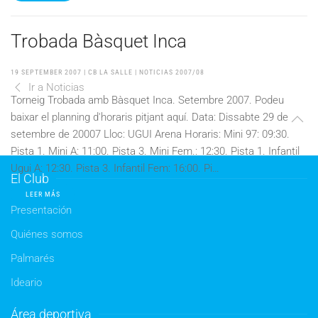
Trobada Bàsquet Inca
19 SEPTEMBER 2007
| CB LA SALLE |
NOTICIAS 2007/08
Ir a Noticias
Torneig Trobada amb Bàsquet Inca. Setembre 2007. Podeu
baixar el planning d'horaris pitjant aquí. Data: Dissabte 29 de
setembre de 20007 Lloc: UGUI Arena Horaris: Mini 97: 09:30.
Pista 1. Mini A: 11:00. Pista 3. Mini Fem.: 12:30. Pista 1. Infantil
Ugui A: 12:30. Pista 3. Infantil Fem: 16:00. Pi…
El Club
LEER MÁS
Presentación
Quiénes somos
Palmarés
Ideario
Área deportiva