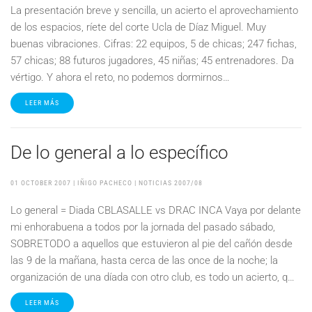
La presentación breve y sencilla, un acierto el aprovechamiento
de los espacios, ríete del corte Ucla de Díaz Miguel. Muy
buenas vibraciones. Cifras: 22 equipos, 5 de chicas; 247 fichas,
57 chicas; 88 futuros jugadores, 45 niñas; 45 entrenadores. Da
vértigo. Y ahora el reto, no podemos dormirnos…
LEER MÁS
De lo general a lo específico
01 OCTOBER 2007
| IÑIGO PACHECO |
NOTICIAS 2007/08
Lo general = Diada CBLASALLE vs DRAC INCA Vaya por delante
mi enhorabuena a todos por la jornada del pasado sábado,
SOBRETODO a aquellos que estuvieron al pie del cañón desde
las 9 de la mañana, hasta cerca de las once de la noche; la
organización de una díada con otro club, es todo un acierto, q…
LEER MÁS