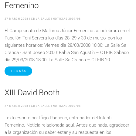
Femenino
27 MARCH 2008
| CB LA SALLE |
NOTICIAS 2007/08
El Campeonato de Mallorca Júnior Femenino se celebrará en el
Pabellón Toni Servera los días 28, 29 y 30 de marzo, con los
siguientes horarios: Viernes día 28/03/2008 18:00: La Salle Sa
Cranca - Sant Josep 20:00: Bahia San Agustín – CTEIB Sábado
día 29/03/2008 18:00: La Salle Sa Cranca – CTEIB 20…
LEER MÁS
XIII David Booth
27 MARCH 2008
| CB LA SALLE |
NOTICIAS 2007/08
Texto escrito por Iñigo Pacheco, entrenador del Infantil
Femenino. Noticia relacionada aquí. Antes que nada, agradecer
a la organización su saber estar y su respuesta en los