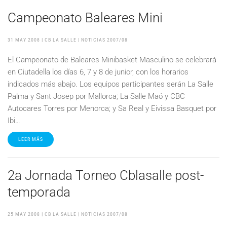
Campeonato Baleares Mini
31 MAY 2008
| CB LA SALLE |
NOTICIAS 2007/08
El Campeonato de Baleares Minibasket Masculino se celebrará
en Ciutadella los días 6, 7 y 8 de junior, con los horarios
indicados más abajo. Los equipos participantes serán La Salle
Palma y Sant Josep por Mallorca; La Salle Maó y CBC
Autocares Torres por Menorca; y Sa Real y Eivissa Basquet por
Ibi…
LEER MÁS
2a Jornada Torneo Cblasalle post-
temporada
25 MAY 2008
| CB LA SALLE |
NOTICIAS 2007/08