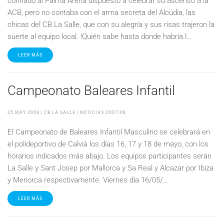
confiado al Palma Arena dispuesto a celebrar su ascenso a la
ACB, pero no contaba con el arma secreta del Alcúdia, las
chicas del CB La Salle, que con su alegría y sus risas trajeron la
suerte al equipo local. !Quién sabe hasta donde habría l…
LEER MÁS
Campeonato Baleares Infantil
05 MAY 2008
| CB LA SALLE |
NOTICIAS 2007/08
El Campeonato de Baleares Infantil Masculino se celebrará en
el polideportivo de Calvià los días 16, 17 y 18 de mayo, con los
horarios indicados más abajo. Los equipos participantes serán
La Salle y Sant Josep por Mallorca y Sa Real y Alcazar por Ibiza
y Menorca respectivamente. Viernes día 16/05/…
LEER MÁS