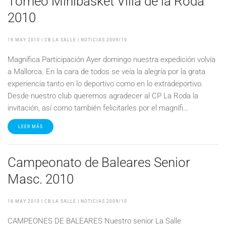
Torneo Minibasket Villa de la Roda
2010
19 MAY 2010
| CB LA SALLE |
NOTICIAS 2009/10
Magnífica Participación Ayer domingo nuestra expedición volvía
a Mallorca. En la cara de todos se veía la alegría por la grata
experiencia tanto en lo deportivo como en lo extradeportivo.
Desde nuestro club queremos agradecer al CP La Roda la
invitación, así como también felicitarles por el magnífi…
LEER MÁS
Campeonato de Baleares Senior
Masc. 2010
18 MAY 2010
| CB LA SALLE |
NOTICIAS 2009/10
CAMPEONES DE BALEARES Nuestro senior La Salle