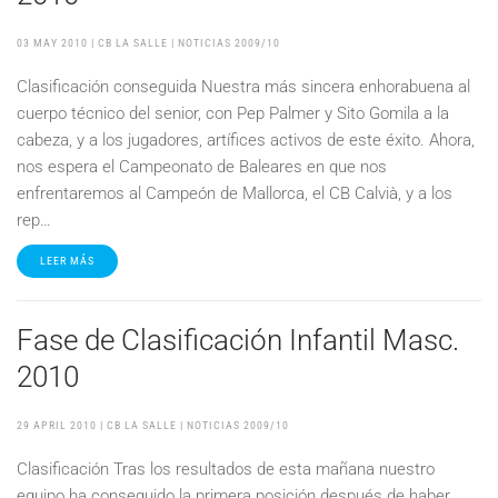
03 MAY 2010
| CB LA SALLE |
NOTICIAS 2009/10
Clasificación conseguida Nuestra más sincera enhorabuena al
cuerpo técnico del senior, con Pep Palmer y Sito Gomila a la
cabeza, y a los jugadores, artífices activos de este éxito. Ahora,
nos espera el Campeonato de Baleares en que nos
enfrentaremos al Campeón de Mallorca, el CB Calvià, y a los
rep…
LEER MÁS
Fase de Clasificación Infantil Masc.
2010
29 APRIL 2010
| CB LA SALLE |
NOTICIAS 2009/10
Clasificación Tras los resultados de esta mañana nuestro
equipo ha conseguido la primera posición después de haber