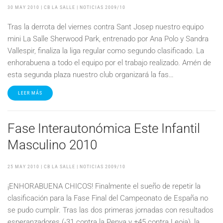
30 MAY 2010
| CB LA SALLE |
NOTICIAS 2009/10
Tras la derrota del viernes contra Sant Josep nuestro equipo
mini La Salle Sherwood Park, entrenado por Ana Polo y Sandra
Vallespir, finaliza la liga regular como segundo clasificado. La
enhorabuena a todo el equipo por el trabajo realizado. Amén de
esta segunda plaza nuestro club organizará la fas…
LEER MÁS
Fase Interautonómica Este Infantil
Masculino 2010
25 MAY 2010
| CB LA SALLE |
NOTICIAS 2009/10
¡ENHORABUENA CHICOS! Finalmente el sueño de repetir la
clasificación para la Fase Final del Campeonato de España no
se pudo cumplir. Tras las dos primeras jornadas con resultados
esperanzadores (-31 contra la Penya y +45 contra Leoia), la