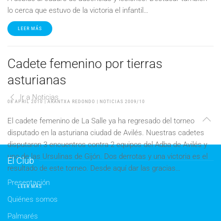
lo cerca que estuvo de la victoria el infantil…
LEER MÁS
Cadete femenino por tierras
asturianas
Ir a Noticias
08 APRIL 2010
| ARANTXA REDONDO |
NOTICIAS 2009/10
El cadete femenino de La Salle ya ha regresado del torneo
disputado en la asturiana ciudad de Avilés. Nuestras cadetes
disputaron 3 encuentros contra 2 equipos del Adba de Avilés y
uno de las Ursulinas de Gijón. Dos derrotas y una victoria es el
El Club
resultado de este torneo. Desde aquí dar las gracias…
Presentación
LEER MÁS
Quiénes somos
Palmarés