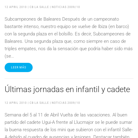
12 APRIL 2010
| CB LA SALLE |
NOTICIAS 2009/10
Subcampeones de Baleares Después de un campeonato
bastante intenso, nuestro equipo se vuelve de Ibiza (en barco)
con la segunda plaza en el bolsillo. Es decir, Subcampeones de
Baleares. Una segunda plaza que, como siempre en caso de
triples empates, nos da la sensación que podría haber sido más
(se…
LEER MÁS
Últimas jornadas en infantil y cadete
12 APRIL 2010
| CB LA SALLE |
NOTICIAS 2009/10
Semana del 5 al 11 de Abril Vuelta de las vacaciones. Al buen
partido del cadete Ugui-A frente al Llucmajor se le puede sumar
la buena respuesta de los mini que subieron con el infantil Salle-
A debido al cuadro de ausencias y lesiones. Destacar también